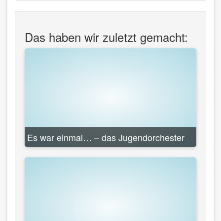
Das haben wir zuletzt gemacht:
Es war einmal… – das Jugendorchester
des Musikverein Germania Somborn auf
Probewochenende
Zur Vorbereitung auf das diesjährige Jahreskonzert am 19.
November sind wir, das Jugendorchester des
Musikvereins Germania Somborn, auf unser
Probenwochenende nach Scharbach in den Odenwald
gefahren. Am Freitagnachmittag ging es los: Die jungen