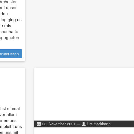
orchester
auf unser
 den
tag ging es
e (als
chenhafte
begegneten
rtikel lesen
hst einmal
vor allem
ehnen uns
23. November 2021
—
Urs Hackbarth
 bleibt uns
en uns mit