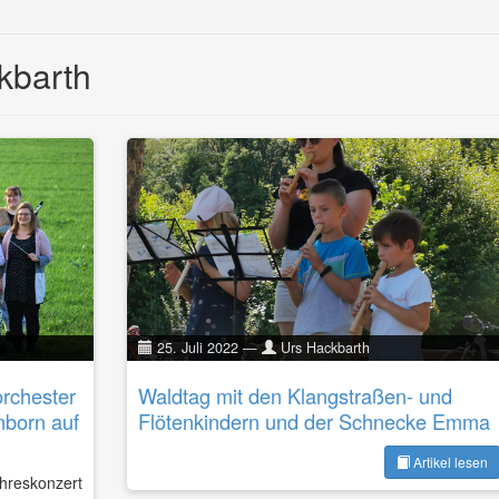
kbarth
25. Juli 2022
—
Urs Hackbarth
rchester
Waldtag mit den Klangstraßen- und
born auf
Flötenkindern und der Schnecke Emma
Artikel lesen
ahreskonzert