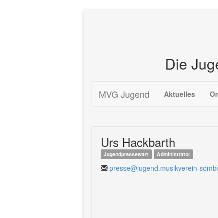
Die Jug
Zum
MVG Jugend
Aktuelles
Or
Inhalt
springen
Urs Hackbarth
Jugendpressewart
Administrator
presse@jugend.musikverein-somb