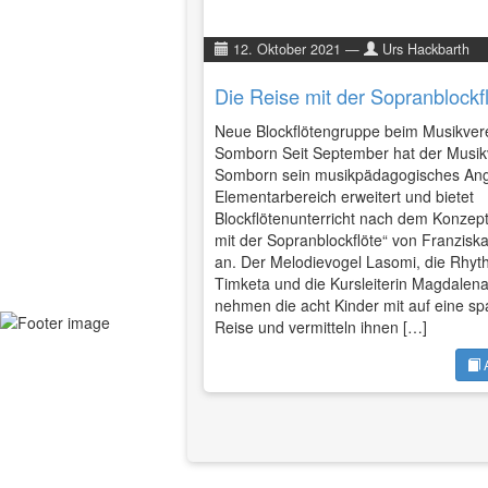
12. Oktober 2021
—
Urs Hackbarth
Die Reise mit der Sopranblockf
Neue Blockflötengruppe beim Musikver
Somborn Seit September hat der Musik
Somborn sein musikpädagogisches Ang
Elementarbereich erweitert und bietet
Blockflötenunterricht nach dem Konzept
mit der Sopranblockflöte“ von Franzisk
an. Der Melodievogel Lasomi, die Rhyth
Timketa und die Kursleiterin Magdalena
nehmen die acht Kinder mit auf eine s
Reise und vermitteln ihnen […]
Neue
Seite
A
wird
geladen …