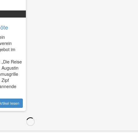
löte
ein
verein
ebot im
 „Die Reise
a Augustin
musgrille
 Zipf
pannende
rtikel lesen