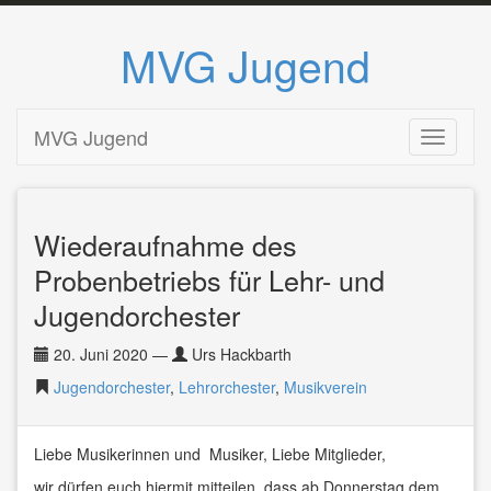
MVG Jugend
Zum
MVG Jugend
Toggle n
Inhalt
springen
Wiederaufnahme des
Probenbetriebs für Lehr- und
Jugendorchester
20. Juni 2020
—
Urs Hackbarth
Jugendorchester
,
Lehrorchester
,
Musikverein
Liebe Musikerinnen und Musiker, Liebe Mitglieder,
wir dürfen euch hiermit mitteilen, dass ab Donnerstag dem