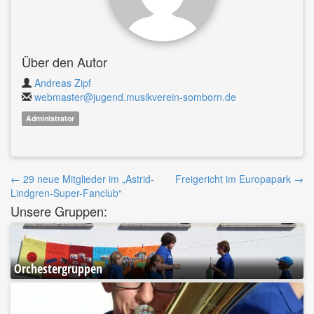
Über den Autor
Andreas Zipf
webmaster@jugend.musikverein-somborn.de
Administrator
Beitrags-
←
29 neue Mitglieder im „Astrid-
Freigericht im Europapark
→
Lindgren-Super-Fanclub“
Navigatino
Unsere Gruppen:
Orchestergruppen