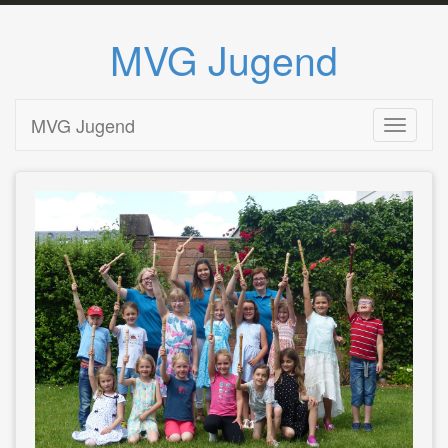
MVG Jugend
Zum
MVG Jugend
Toggle n
Inhalt
springen