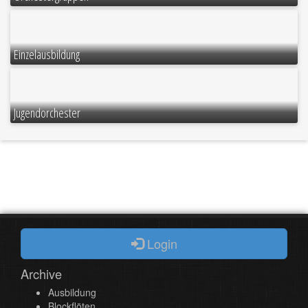
Einzelausbildung
Jugendorchester
Login
Archive
Ausbildung
Blockflöten