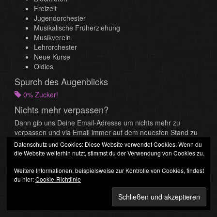
Freizeit
Jugendorchester
Musikalische Früherziehung
Musikverein
Lehrorchester
Neue Kurse
Oldies
Spurch des Augenblicks
0% Zucker!
Nichts mehr verpassen?
Dann gib uns Deine Email-Adresse um nichts mehr zu
verpassen und via Email immer auf dem neuesten Stand zu
bleiben.
Datenschutz und Cookies: Diese Website verwendet Cookies. Wenn du
die Website weiterhin nutzt, stimmst du der Verwendung von Cookies zu.
E-
Mail-
Weitere Informationen, beispielsweise zur Kontrolle von Cookies, findest
Adresse
Abonnieren
du hier:
Cookie-Richtlinie
© 2026
MVG Jugend
•
Impressum und Datenschutz