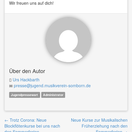
Wir freuen uns auf dich!
Über den Autor
Urs Hackbarth
presse@jugend.musikverein-somborn.de
Jugendpressewart
Administrator
Beitrags-
←
Trotz Corona: Neue
Neue Kurse zur Musikalischen
Blockflötenkurse bei uns nach
Früherziehung nach den
den Sommerferien
Sommerferien
→