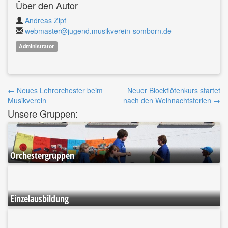
Über den Autor
Andreas Zipf
webmaster@jugend.musikverein-somborn.de
Administrator
Beitrags-
←
Neues Lehrorchester beim
Neuer Blockflötenkurs startet
Musikverein
nach den Weihnachtsferien
→
Navigatino
Unsere Gruppen:
Orchestergruppen
Einzelausbildung