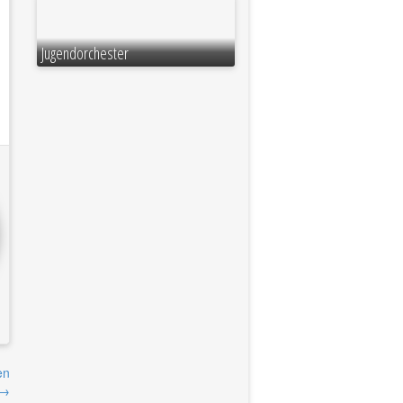
Jugendorchester
en
→