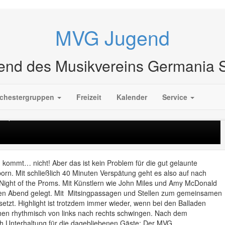
MVG Jugend
end des Musikvereins Germania
IDA Night of the Proms in Frankfurt
chestergruppen
Freizeit
Kalender
Service
 Zipf
 kommt… nicht! Aber das ist kein Problem für die gut gelaunte
n. Mit schließlich 40 Minuten Verspätung geht es also auf nach
da Night of the Proms. Mit Künstlern wie John Miles und Amy McDonald
sen Abend gelegt. Mit Mitsingpassagen und Stellen zum gemeinsamen
tzt. Highlight ist trotzdem immer wieder, wenn bei den Balladen
chen rhythmisch von links nach rechts schwingen. Nach dem
h Unterhaltung für die dagebliebenen Gäste: Der MVG