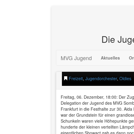
Die Jug
Zum
Die Jugend auf der A
MVG Jugend
Aktuelles
Or
Inhalt
springen
11. Dezember 2013
—
Andreas
Freizeit
,
Jugendorchester
,
Oldies
Freitag, 06. Dezember, 18:00: Der Zug
Delegation der Jugend des MVG Sombor
Frankfurt in die Festhalte zur 30. Ai
war der Grundstein für einen grandio
Schunkeln waren viele Höhepunkte gese
hunderte der kleinen verteilten Lämp
eigentlichen Showact gab es dann noc